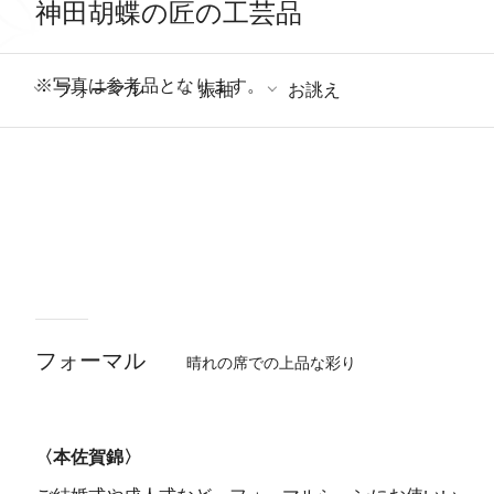
神田胡蝶の匠の工芸品
※写真は参考品となります。
フォーマル
振袖
お誂え
フォーマル
晴れの席での上品な彩り
〈本佐賀錦〉